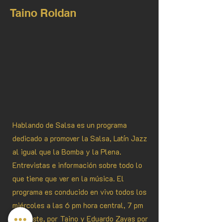
Taino Roldan
Hablando de Salsa es un programa
dedicado a promover la Salsa, Latín Jazz
al igual que la Bomba y la Plena.
Entrevistas e información sobre todo lo
que tiene que ver en la música. El
programa es conducido en vivo todos los
miércoles a las 6 pm hora central, 7 pm
hora este, por Taino y Eduardo Zayas por